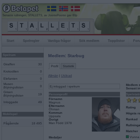
Senaste rullningen, STALLETS, av JoontePoonte gav 60p
Start
Spelregler
Vanliga frågor
Sök medlem
Topplistor
For
Spelrum
Medlem: Starbug
Giraffen
30
Profil
Statistik
Krokodilen
0
Allmän
|
Utökad
Elefanten
0
Musen
Medlem 
0
Ej inloggad i spelrum
Böjningslistan
Senast i
Grisen
19
Personprofil
Spelstati
Böjningslistan
Förnamn
Inloggade
49
Magnus
Efternamn
Rating
Öhman
Kommun
Högsta ra
Mobilspel
Uppsala
Rankad
Övrigt
Man Född 1978
Pågående
18 495
Rullninga
Matcher
Vunna
Medaljer