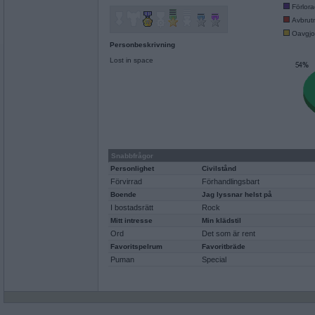
Förlor
Avbrut
Oavgjo
Personbeskrivning
Lost in space
Snabbfrågor
Personlighet
Civilstånd
Förvirrad
Förhandlingsbart
Boende
Jag lyssnar helst på
I bostadsrätt
Rock
Mitt intresse
Min klädstil
Ord
Det som är rent
Favoritspelrum
Favoritbräde
Puman
Special