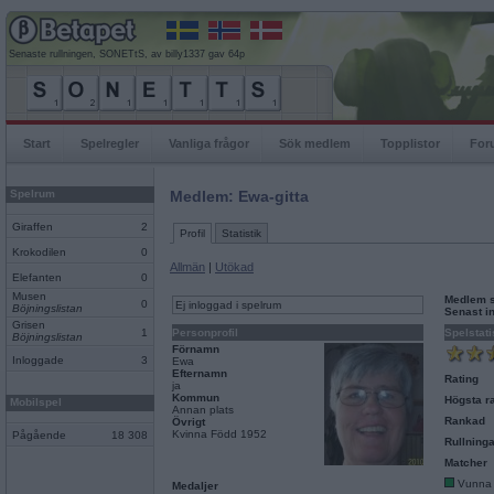
Senaste rullningen, SONETtS, av billy1337 gav 64p
Start
Spelregler
Vanliga frågor
Sök medlem
Topplistor
For
Spelrum
Medlem: Ewa-gitta
Giraffen
2
Profil
Statistik
Krokodilen
0
Allmän
|
Utökad
Elefanten
0
Musen
Medlem 
0
Ej inloggad i spelrum
Böjningslistan
Senast i
Grisen
1
Personprofil
Spelstati
Böjningslistan
Förnamn
Inloggade
3
Ewa
Efternamn
Rating
ja
Kommun
Högsta ra
Mobilspel
Annan plats
Rankad
Övrigt
Kvinna Född 1952
Pågående
18 308
Rullninga
Matcher
Vunna
Medaljer