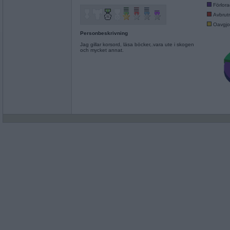
Förlor
Avbrut
Oavgjo
Personbeskrivning
Jag gillar korsord, läsa böcker,.vara ute i skogen
och mycket annat.