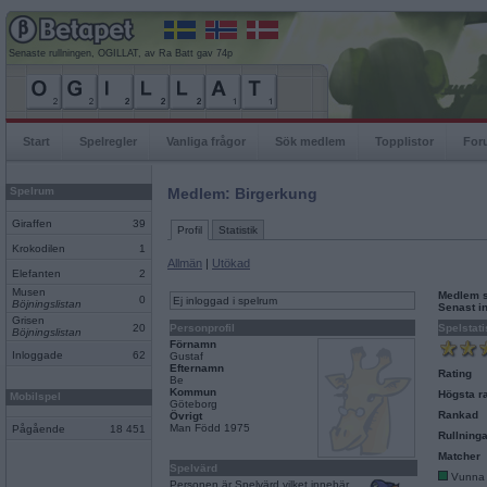
Senaste rullningen, OGILLAT, av Ra Batt gav 74p
Start
Spelregler
Vanliga frågor
Sök medlem
Topplistor
For
Spelrum
Medlem: Birgerkung
Giraffen
39
Profil
Statistik
Krokodilen
1
Allmän
|
Utökad
Elefanten
2
Musen
Medlem 
0
Ej inloggad i spelrum
Böjningslistan
Senast i
Grisen
20
Personprofil
Spelstati
Böjningslistan
Förnamn
Inloggade
62
Gustaf
Efternamn
Rating
Be
Kommun
Högsta ra
Mobilspel
Göteborg
Rankad
Övrigt
Man Född 1975
Pågående
18 451
Rullninga
Matcher
Spelvärd
Vunna
Personen är Spelvärd vilket innebär