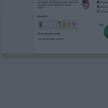
att hjälpa medlemmar samt varna de
Förlor
personer som missköter sig på
Avbrut
sajten.
Oavgjo
Medaljer
Personbeskrivning
Jag spelar bara normal