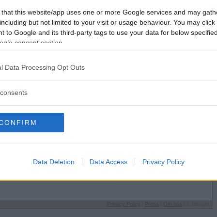
Förlorade
53
Vill du bli
 that this website/app uses one or more Google services and may gath
Avbrutna
4
medlem?
including but not limited to your visit or usage behaviour. You may click 
Oavgjorda
0
 to Google and its third-party tags to use your data for below specifi
Skapa nytt konto
ogle consent section.
l Data Processing Opt Outs
consents
Sysselsättning
CONFIRM
Jobbar
 på
Jag äter
Vitlök
Speltyp på Betapet
Data Deletion
Data Access
Privacy Policy
Spela? Det finns ju forum
Favoritbokstav
Vet inte
Privacy Policy
|
Press
|
Om oss
| © Betapet