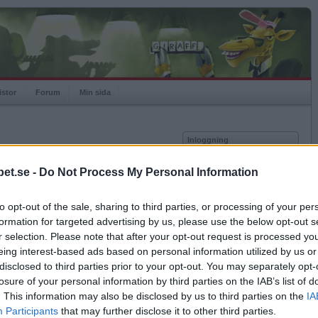
istor
Forum
Min sida
Inloggning
Användare
et.se -
Do Not Process My Personal Information
Lösenord
Medlem sedan
2005-08-31
Senast inloggad
2012-04-20
to opt-out of the sale, sharing to third parties, or processing of your per
Kom ihåg mig
Spelstatistik
formation for targeted advertising by us, please use the below opt-out s
Logga in
r selection. Please note that after your opt-out request is processed y
Rating
848
eing interest-based ads based on personal information utilized by us or
Glömt ditt lösenord?
Högsta rating
2005-08-31
1000
Få ny aktiveringslänk
disclosed to third parties prior to your opt-out. You may separately opt-
Rankad
14396
losure of your personal information by third parties on the IAB’s list of
Rullningar
0
. This information may also be disclosed by us to third parties on the
IA
Matcher
95
Betapet är gratis!
Participants
that may further disclose it to other third parties.
Vunna
38