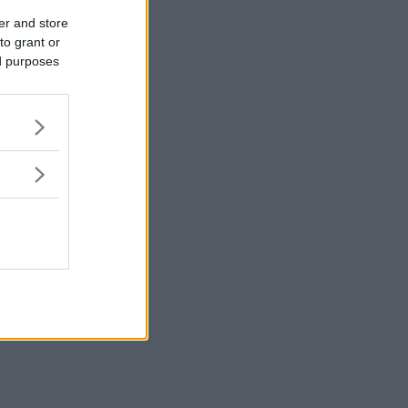
er and store
to grant or
ed purposes