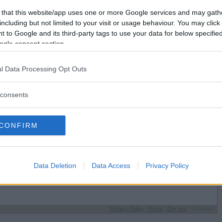
Förlorade
4894
Vill du bli
 that this website/app uses one or more Google services and may gath
Avbrutna
84
medlem?
including but not limited to your visit or usage behaviour. You may click 
Oavgjorda
26
 to Google and its third-party tags to use your data for below specifi
Skapa nytt konto
ogle consent section.
l Data Processing Opt Outs
consents
Sysselsättning
CONFIRM
Samlar navelludd
på
Jag äter
vud
När jag blir påmind
Speltyp på Betapet
Data Deletion
Data Access
Privacy Policy
Rullare
Favoritbokstav
Æ
Privacy Policy
|
Press
|
Om oss
| © Betapet