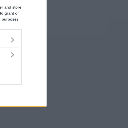
er and store
to grant or
ed purposes