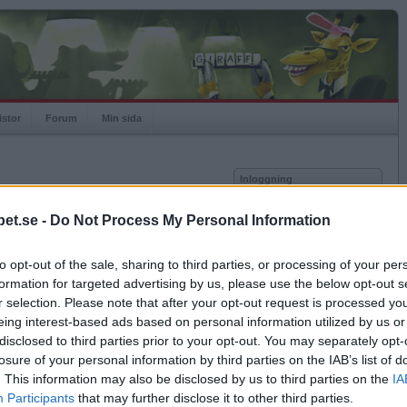
istor
Forum
Min sida
Inloggning
Användare
et.se -
Do Not Process My Personal Information
Lösenord
Medlem sedan
2005-09-04
Senast inloggad
2024-06-21
to opt-out of the sale, sharing to third parties, or processing of your per
Kom ihåg mig
Spelstatistik
formation for targeted advertising by us, please use the below opt-out s
Logga in
r selection. Please note that after your opt-out request is processed y
Rating
1274
eing interest-based ads based on personal information utilized by us or
Glömt ditt lösenord?
Högsta rating
2008-10-26
2187
Få ny aktiveringslänk
disclosed to third parties prior to your opt-out. You may separately opt-
Rankad
862
losure of your personal information by third parties on the IAB’s list of
Rullningar
4011
. This information may also be disclosed by us to third parties on the
IA
Matcher
8513
Betapet är gratis!
Participants
that may further disclose it to other third parties.
Vunna
3509