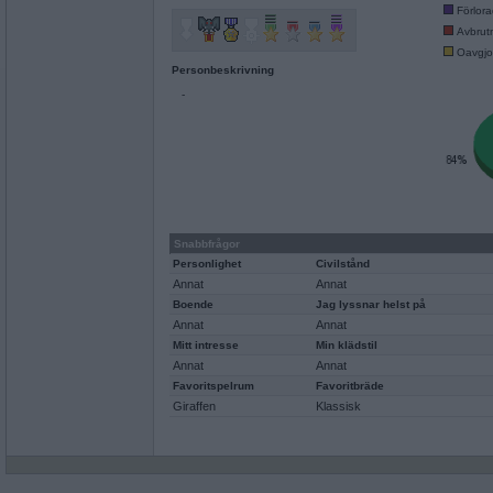
Förlor
Avbrut
Oavgjo
Personbeskrivning
-
Snabbfrågor
Personlighet
Civilstånd
Annat
Annat
Boende
Jag lyssnar helst på
Annat
Annat
Mitt intresse
Min klädstil
Annat
Annat
Favoritspelrum
Favoritbräde
Giraffen
Klassisk