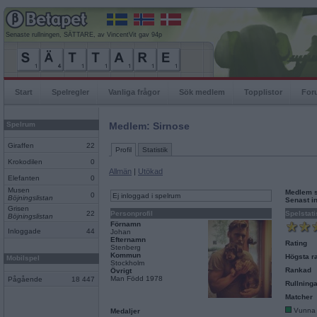
Senaste rullningen, SÄTTARE, av VincentVit gav 94p
Start
Spelregler
Vanliga frågor
Sök medlem
Topplistor
For
Spelrum
Medlem: Sirnose
Giraffen
22
Profil
Statistik
Krokodilen
0
Allmän
|
Utökad
Elefanten
0
Musen
Medlem 
0
Ej inloggad i spelrum
Böjningslistan
Senast i
Grisen
22
Personprofil
Spelstati
Böjningslistan
Förnamn
Inloggade
44
Johan
Efternamn
Rating
Stenberg
Kommun
Högsta ra
Mobilspel
Stockholm
Rankad
Övrigt
Man Född 1978
Pågående
18 447
Rullninga
Matcher
Vunna
Medaljer