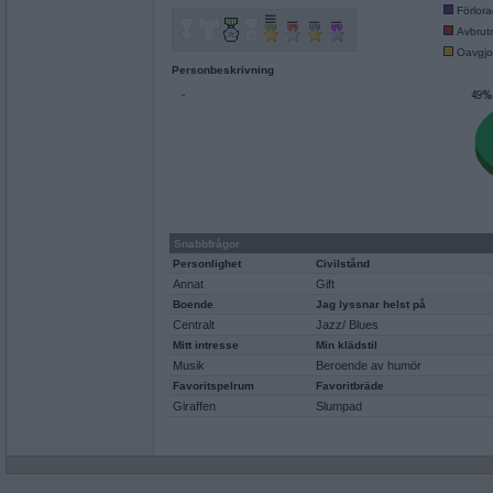
Förlor
Avbrut
Oavgjo
Personbeskrivning
-
Snabbfrågor
Personlighet
Civilstånd
Annat
Gift
Boende
Jag lyssnar helst på
Centralt
Jazz/ Blues
Mitt intresse
Min klädstil
Musik
Beroende av humör
Favoritspelrum
Favoritbräde
Giraffen
Slumpad