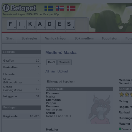
Senaste rullningen, FIKAdES, av Eva gav 80p
Start
Spelregler
Vanliga frågor
Sök medlem
Topplistor
For
Spelrum
Medlem: Maska
Giraffen
19
Profil
Statistik
Krokodilen
0
Allmän
|
Utökad
Elefanten
0
Musen
Medlem 
0
Ej inloggad i spelrum
Böjningslistan
Senast i
Grisen
12
Personprofil
Spelstati
Böjningslistan
Förnamn
Inloggade
31
Maska
Efternamn
Rating
Peppar
Kommun
Högsta ra
Mobilspel
Annan plats
Rankad
Övrigt
Kvinna Född 1901
Pågående
18 425
Rullninga
Matcher
Vunna
Medaljer