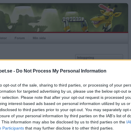
istor
Forum
Min sida
Inloggning
Användare
et.se -
Do Not Process My Personal Information
Lösenord
Medlem sedan
2004-09-04
Senast inloggad
2012-11-13
to opt-out of the sale, sharing to third parties, or processing of your per
Kom ihåg mig
Spelstatistik
formation for targeted advertising by us, please use the below opt-out s
Logga in
r selection. Please note that after your opt-out request is processed y
Rating
2227
eing interest-based ads based on personal information utilized by us or
Glömt ditt lösenord?
Högsta rating
2008-04-19
2343
Få ny aktiveringslänk
disclosed to third parties prior to your opt-out. You may separately opt-
Rankad
1558
losure of your personal information by third parties on the IAB’s list of
Rullningar
99
. This information may also be disclosed by us to third parties on the
IA
Matcher
571
Betapet är gratis!
Participants
that may further disclose it to other third parties.
Vunna
369