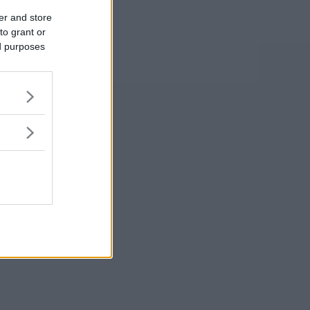
er and store
to grant or
ed purposes