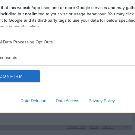
Förlorade
192
Vill du bli
 that this website/app uses one or more Google services and may gath
Avbrutna
4
medlem?
including but not limited to your visit or usage behaviour. You may click 
Oavgjorda
6
 to Google and its third-party tags to use your data for below specifi
Skapa nytt konto
ogle consent section.
l Data Processing Opt Outs
consents
Sysselsättning
CONFIRM
Läser vid univ./högskola
helst på
Jag äter
Vegetariskt
Speltyp på Betapet
Data Deletion
Data Access
Privacy Policy
väder
Seeeeg
Favoritbokstav
Y
Privacy Policy
|
Press
|
Om oss
| © Betapet