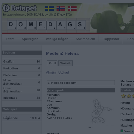
Senaste rullningen, DOMEDAGS, av billy1337 gav 176p
Start
Spelregler
Vanliga frågor
Sök medlem
Topplistor
For
Spelrum
Medlem: Helena
Giraffen
30
Profil
Statistik
Krokodilen
0
Allmän
|
Utökad
Elefanten
0
Musen
Medlem 
0
Ej inloggad i spelrum
Böjningslistan
Senast i
Grisen
18
Personprofil
Spelstati
Böjningslistan
Förnamn
Inloggade
48
Helena
Efternamn
Rating
Lee
Kommun
Högsta ra
Mobilspel
Stockholm
Rankad
Övrigt
Kvinna Född 1812
Pågående
18 404
Rullninga
Matcher
Vunna
Medaljer