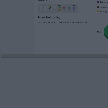
Förlor
Avbrut
Oavgjo
Personbeskrivning
Deserterade från amerikanska inbördeskriget