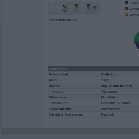
Förlor
Avbrut
Oavgjo
Personbeskrivning
-
Snabbfrågor
Personlighet
Civilstånd
Annat
Singel
Boende
Jag lyssnar helst på
I hyresrätt
Allyssnare
Mitt intresse
Min klädstil
Läsa böcker
Beroende av humör
Favoritspelrum
Favoritbräde
Där det är flest spelare
Klassisk