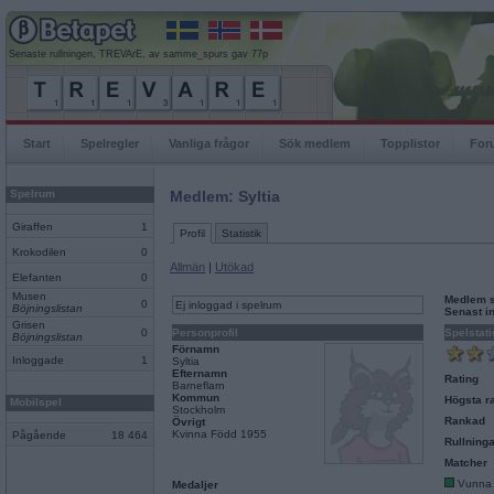
Senaste rullningen, TREVArE, av samme_spurs gav 77p
Start
Spelregler
Vanliga frågor
Sök medlem
Topplistor
For
Spelrum
Medlem: Syltia
Giraffen
1
Profil
Statistik
Krokodilen
0
Allmän
|
Utökad
Elefanten
0
Musen
Medlem 
0
Ej inloggad i spelrum
Böjningslistan
Senast i
Grisen
0
Personprofil
Spelstati
Böjningslistan
Förnamn
Inloggade
1
Syltia
Efternamn
Rating
Barneflarn
Kommun
Högsta ra
Mobilspel
Stockholm
Rankad
Övrigt
Kvinna Född 1955
Pågående
18 464
Rullninga
Matcher
Vunna
Medaljer