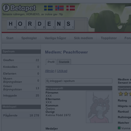
Senaste rullningen, HORdENS, av trulsie gav 78p
Start
Spelregler
Vanliga frågor
Sök medlem
Topplistor
For
Spelrum
Medlem: Peachflower
Giraffen
22
Profil
Statistik
Krokodilen
0
Allmän
|
Utökad
Elefanten
0
Musen
Medlem 
0
Ej inloggad i spelrum
Böjningslistan
Senast i
Grisen
13
Personprofil
Spelstati
Böjningslistan
Förnamn
Inloggade
35
XXX
Efternamn
Rating
XXX
Kommun
Högsta ra
Mobilspel
Örebro
Rankad
Övrigt
Kvinna Född 1972
Pågående
18 278
Rullninga
Matcher
Vunna
Medaljer