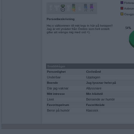
Förlor
Avbrut
Oavgjo
Personbeskrivning
Hej o välkommen till mitt kryp in här på betapet!!
Jag är ett yrväder från Örebro som helt enkelt
gillar att vränga mig med ord =).
Snabbfrågor
Personlighet
Civilstånd
Underbar
Upptagen
Boende
Jag lyssnar helst på
Där jag vaknar
Allyssnare
Mitt intresse
Min klädstil
Livet
Beroende av humör
Favoritspelrum
Favoritbräde
Beror på humör
Klassisk