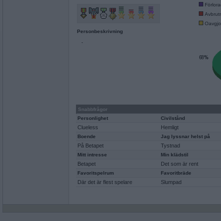
Förlor
Avbrut
Oavgjo
Personbeskrivning
-
Snabbfrågor
Personlighet
Civilstånd
Clueless
Hemligt
Boende
Jag lyssnar helst på
På Betapet
Tystnad
Mitt intresse
Min klädstil
Betapet
Det som är rent
Favoritspelrum
Favoritbräde
Där det är flest spelare
Slumpad