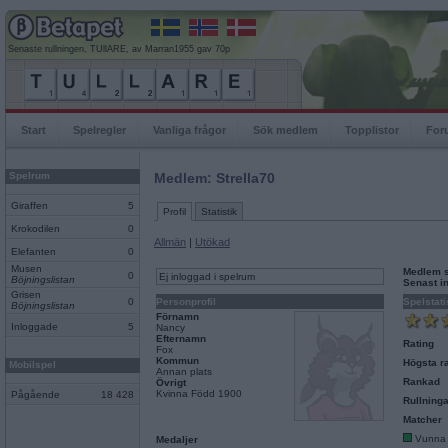
Senaste rullningen, TUllARE, av Marran1955 gav 70p
Start
Spelregler
Vanliga frågor
Sök medlem
Topplistor
For
Spelrum
Medlem: Strella70
Giraffen
5
Profil
Statistik
Krokodilen
0
Allmän
|
Utökad
Elefanten
0
Musen
Medlem 
0
Ej inloggad i spelrum
Böjningslistan
Senast i
Grisen
0
Personprofil
Spelstati
Böjningslistan
Förnamn
Inloggade
5
Nancy
Efternamn
Rating
Fox
Kommun
Högsta ra
Mobilspel
Annan plats
Rankad
Övrigt
Kvinna Född 1900
Pågående
18 428
Rullninga
Matcher
Vunna
Medaljer