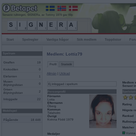
Senaste rullningen, SIGNERa, av Tommy 1979 gav 69p
Start
Spelregler
Vanliga frågor
Sök medlem
Topplistor
For
Spelrum
Medlem: Lottiz79
Giraffen
19
Profil
Statistik
Krokodilen
0
Allmän
|
Utökad
Elefanten
1
Musen
Medlem 
0
Ej inloggad i spelrum
Böjningslistan
Senast i
Grisen
2
Personprofil
Spelstati
Böjningslistan
Förnamn
Inloggade
22
Lotta
Efternamn
Rating
Öberg
Kommun
Högsta ra
Mobilspel
Tidaholm
Rankad
Övrigt
Kvinna Född 1979
Pågående
18 446
Rullninga
Matcher
Vunna
Medaljer