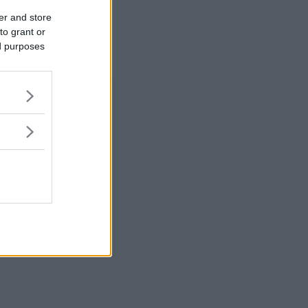
er and store
to grant or
ed purposes