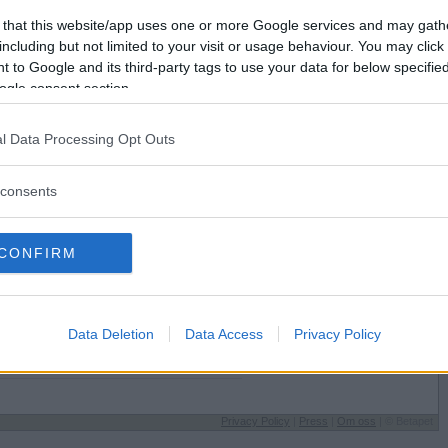
Förlorade
202
Vill du bli
 that this website/app uses one or more Google services and may gath
Avbrutna
1
medlem?
including but not limited to your visit or usage behaviour. You may click 
Oavgjorda
1
 to Google and its third-party tags to use your data for below specifi
Skapa nytt konto
ogle consent section.
ch
l Data Processing Opt Outs
consents
Sysselsättning
CONFIRM
Läser vid univ./högskola
å
Jag äter
När jag blir påmind
Speltyp på Betapet
Data Deletion
Data Access
Privacy Policy
Periodare
Favoritbokstav
O
Privacy Policy
|
Press
|
Om oss
| © Betapet