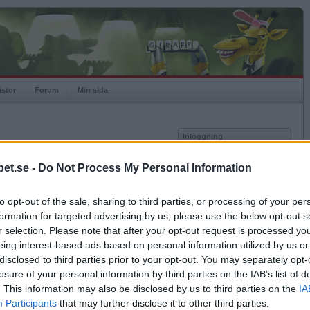
istor
Forum
Min sida
Inloggning
Användare
et.se -
Do Not Process My Personal Information
Lösenord
Medlem sedan
2006-03-10
Senast inloggad
2017-06-03
to opt-out of the sale, sharing to third parties, or processing of your per
Kom ihåg mig
Spelstatistik
formation for targeted advertising by us, please use the below opt-out s
Logga in
r selection. Please note that after your opt-out request is processed y
Rating
836
eing interest-based ads based on personal information utilized by us or
Glömt ditt lösenord?
Högsta rating
2006-03-10
1000
Få ny aktiveringslänk
disclosed to third parties prior to your opt-out. You may separately opt-
Rankad
3952
losure of your personal information by third parties on the IAB’s list of
Rullningar
1
. This information may also be disclosed by us to third parties on the
IA
Matcher
336
Betapet är gratis!
Participants
that may further disclose it to other third parties.
Vunna
132