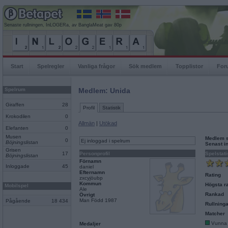
Senaste rullningen, InLOGERa, av BanglaMeat gav 80p
Start
Spelregler
Vanliga frågor
Sök medlem
Topplistor
For
Spelrum
Medlem: Unida
Giraffen
28
Profil
Statistik
Krokodilen
0
Allmän
|
Utökad
Elefanten
0
Musen
Medlem 
0
Ej inloggad i spelrum
Böjningslistan
Senast i
Grisen
17
Personprofil
Spelstati
Böjningslistan
Förnamn
Inloggade
45
daniel
Efternamn
Rating
zxcyjöubp
Kommun
Högsta ra
Mobilspel
Ale
Rankad
Övrigt
Man Född 1987
Pågående
18 434
Rullninga
Matcher
Vunna
Medaljer