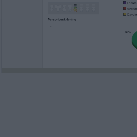
Förlor
Avbrut
Oavgjo
Personbeskrivning
-