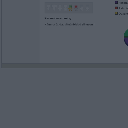
Förlor
Avbrut
Oavgjo
Personbeskrivning
Känn er ägda, allmänbildad till tusen !