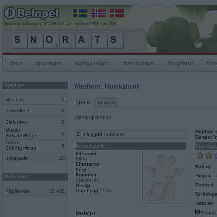
Senaste rullningen, SNORAtS, av magnus1908 gav 70p
Start
Spelregler
Vanliga frågor
Sök medlem
Topplistor
For
Spelrum
Medlem: Hunkalunk
Giraffen
5
Profil
Statistik
Krokodilen
0
Allmän
|
Utökad
Elefanten
0
Musen
Medlem 
0
Ej inloggad i spelrum
Böjningslistan
Senast i
Grisen
5
Personprofil
Spelstati
Böjningslistan
Förnamn
Inloggade
10
Björn
Efternamn
Rating
Borg
Kommun
Högsta ra
Mobilspel
Stockholm
Rankad
Övrigt
Man Född 1956
Pågående
18 452
Rullninga
Matcher
Vunna
Medaljer