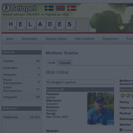
Senaste rullningen, HELADES, av Fågelbad gav 482p
Start
Spelregler
Vanliga frågor
Sök medlem
Topplistor
For
Spelrum
Medlem: Svärfar
Giraffen
32
Profil
Statistik
Krokodilen
0
Allmän
|
Utökad
Elefanten
0
Musen
Medlem 
0
Ej inloggad i spelrum
Böjningslistan
Senast i
Grisen
27
Personprofil
Spelstati
Böjningslistan
Förnamn
Inloggade
59
svärfar
Efternamn
Rating
Jonsson
Kommun
Högsta ra
Mobilspel
Älvsbyn
Rankad
Övrigt
Man Född 1952
Pågående
18 412
Rullninga
Matcher
Vunna
Medaljer