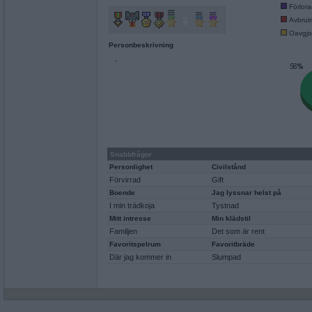
Förlor
Avbrut
Oavgjo
Personbeskrivning
-
Snabbfrågor
Personlighet
Civilstånd
Förvirrad
Gift
Boende
Jag lyssnar helst på
I min trädkoja
Tystnad
Mitt intresse
Min klädstil
Familjen
Det som är rent
Favoritspelrum
Favoritbräde
Där jag kommer in
Slumpad