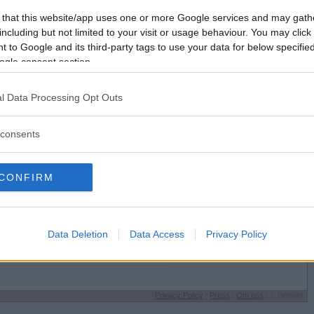
Förlorade
665
Vill du bli
 that this website/app uses one or more Google services and may gath
Avbrutna
7
medlem?
including but not limited to your visit or usage behaviour. You may click 
Oavgjorda
2
 to Google and its third-party tags to use your data for below specifi
Skapa nytt konto
ogle consent section.
ka
l Data Processing Opt Outs
consents
Sysselsättning
CONFIRM
Jobbar
 på
Jag äter
Hemlagat
Speltyp på Betapet
Data Deletion
Data Access
Privacy Policy
Ratingbesatt
Favoritbokstav
U
Privacy Policy
|
Press
|
Om oss
| © Betapet