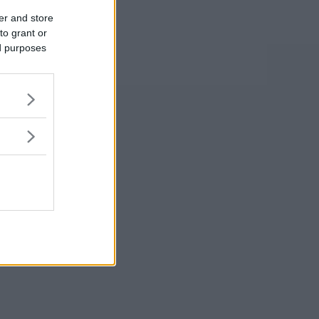
er and store
to grant or
ed purposes