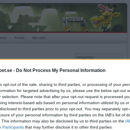
istor
Forum
Min sida
Inloggning
Användare
et.se -
Do Not Process My Personal Information
Lösenord
Medlem sedan
2006-05-19
Senast inloggad
2022-05-29
to opt-out of the sale, sharing to third parties, or processing of your per
Kom ihåg mig
Spelstatistik
formation for targeted advertising by us, please use the below opt-out s
Logga in
r selection. Please note that after your opt-out request is processed y
Rating
1530
eing interest-based ads based on personal information utilized by us or
Glömt ditt lösenord?
Högsta rating
2007-10-08
1807
Få ny aktiveringslänk
disclosed to third parties prior to your opt-out. You may separately opt-
Rankad
633
losure of your personal information by third parties on the IAB’s list of
Rullningar
8
. This information may also be disclosed by us to third parties on the
IA
Matcher
1430
Betapet är gratis!
Participants
that may further disclose it to other third parties.
Vunna
756