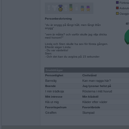
Förlor
Avbrut
Oavgjo
Personbeskrivning
"du är snygg på långt håll, men långt ifrån
snygg"
"vem är måtta? och varför skulle jag vilja dricka
med honom?"
Linda och Sten skulle ha sex för första gången.
Efteråt säger Linda:
- Du var värdelös!
Sten:
- Och det kan du avgöra på 15 sekunder
Snabbfrågor
Personlighet
Civilstånd
Barnslig
Kan man ragga här?
Boende
Jag lyssnar helst på
I min trädkoja
Rösterna i mitt huvud
Mitt intresse
Min klädstil
Klä ut mig
Kläder efter väder
Favoritspelrum
Favoritbräde
Giraffen
Slumpad