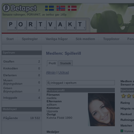
Senaste rullningen, PORtVAKT, av berlioz gav 140p
Start
Spelregler
Vanliga frågor
Sök medlem
Topplistor
For
Spelrum
Medlem: Spillerill
Giraffen
2
Profil
Statistik
Krokodilen
0
Allmän
|
Utökad
Elefanten
0
Musen
Medlem 
0
Ej inloggad i spelrum
Böjningslistan
Senast i
Grisen
2
Personprofil
Spelstati
Böjningslistan
Förnamn
Inloggade
4
matilda
Efternamn
Rating
adlitam
Kommun
Högsta ra
Mobilspel
Uppsala
Rankad
Övrigt
Kvinna Född 1990
Pågående
18 532
Rullninga
Matcher
Vunna
Medaljer