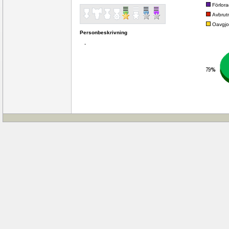
Förlor
Avbrut
Oavgjo
Personbeskrivning
-