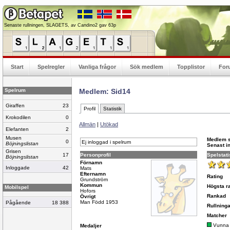
Senaste rullningen, SLAGETS, av Candino2 gav 63p
Start
Spelregler
Vanliga frågor
Sök medlem
Topplistor
For
Spelrum
Medlem: Sid14
Giraffen
23
Profil
Statistik
Krokodilen
0
Allmän
|
Utökad
Elefanten
2
Musen
Medlem 
0
Ej inloggad i spelrum
Böjningslistan
Senast i
Grisen
17
Personprofil
Spelstati
Böjningslistan
Förnamn
Inloggade
42
Mats
Efternamn
Rating
Grundström
Kommun
Högsta ra
Mobilspel
Hofors
Rankad
Övrigt
Man Född 1953
Pågående
18 388
Rullninga
Matcher
Vunna
Medaljer