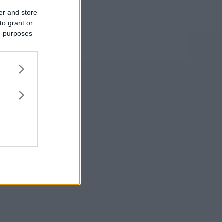
er and store
to grant or
ed purposes