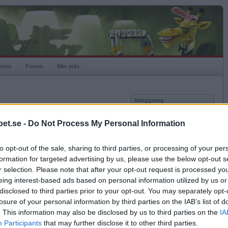
istor
Forum
Min sida
Inloggning
Användare
et.se -
Do Not Process My Personal Information
Lösenord
Medlem sedan
2006-11-12
Senast inloggad
2008-03-04
to opt-out of the sale, sharing to third parties, or processing of your per
Kom ihåg mig
Spelstatistik
formation for targeted advertising by us, please use the below opt-out s
Logga in
r selection. Please note that after your opt-out request is processed y
Rating
801
eing interest-based ads based on personal information utilized by us or
Glömt ditt lösenord?
Högsta rating
2006-11-12
1000
Få ny aktiveringslänk
disclosed to third parties prior to your opt-out. You may separately opt-
Rankad
26003
losure of your personal information by third parties on the IAB’s list of
Rullningar
0
. This information may also be disclosed by us to third parties on the
IA
Matcher
10
Betapet är gratis!
Participants
that may further disclose it to other third parties.
Vunna
2