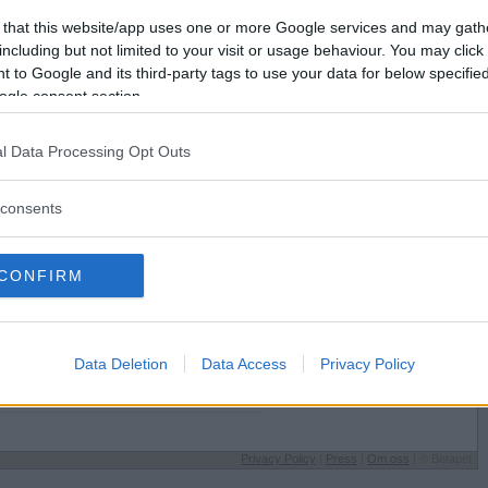
Förlorade
7
Vill du bli
 that this website/app uses one or more Google services and may gath
Avbrutna
1
medlem?
including but not limited to your visit or usage behaviour. You may click 
Oavgjorda
0
 to Google and its third-party tags to use your data for below specifi
Skapa nytt konto
ogle consent section.
l Data Processing Opt Outs
consents
Sysselsättning
CONFIRM
r?
Föräldraledig
på
Jag äter
När jag blir påmind
Speltyp på Betapet
Data Deletion
Data Access
Privacy Policy
Strategisk
Favoritbokstav
till
X
Privacy Policy
|
Press
|
Om oss
| © Betapet