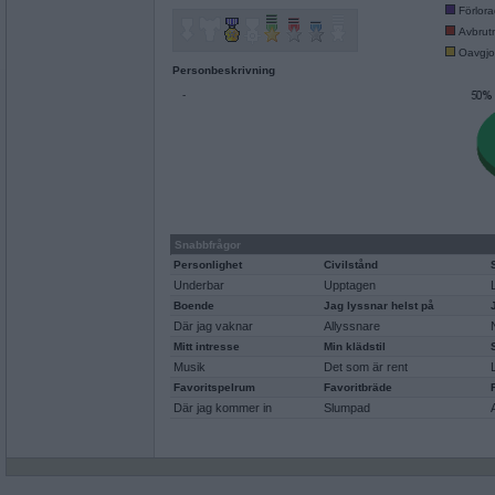
Förlor
Avbrut
Oavgjo
Personbeskrivning
-
Snabbfrågor
Personlighet
Civilstånd
Underbar
Upptagen
Boende
Jag lyssnar helst på
Där jag vaknar
Allyssnare
Mitt intresse
Min klädstil
Musik
Det som är rent
Favoritspelrum
Favoritbräde
Där jag kommer in
Slumpad