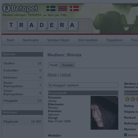
Senaste rullningen, TRADERA, av 3bort gav 238p
Start
Spelregler
Vanliga frågor
Sök medlem
Topplistor
For
Spelrum
Medlem: Shinda
Giraffen
16
Profil
Statistik
Krokodilen
0
Allmän
|
Utökad
Elefanten
0
Musen
Medlem 
1
Ej inloggad i spelrum
Böjningslistan
Senast i
Grisen
6
Personprofil
Spelstati
Böjningslistan
Förnamn
Inloggade
23
Jimmy
Efternamn
Rating
Rimsby
Kommun
Högsta ra
Mobilspel
Nykvarn
Rankad
Övrigt
Man Född 1988
Pågående
18 300
Rullninga
Matcher
Vunna
Medaljer