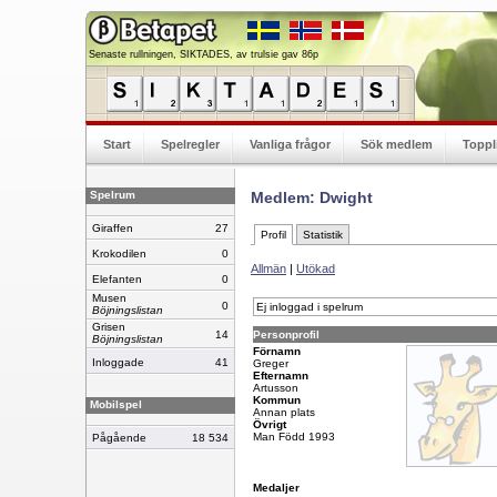
Senaste rullningen, SIKTADES, av trulsie gav 86p
Start
Spelregler
Vanliga frågor
Sök medlem
Toppl
Spelrum
Medlem: Dwight
Giraffen
27
Profil
Statistik
Krokodilen
0
Allmän
|
Utökad
Elefanten
0
Musen
0
Ej inloggad i spelrum
Böjningslistan
Grisen
14
Personprofil
Böjningslistan
Förnamn
Inloggade
41
Greger
Efternamn
Artusson
Kommun
Mobilspel
Annan plats
Övrigt
Man Född 1993
Pågående
18 534
Medaljer