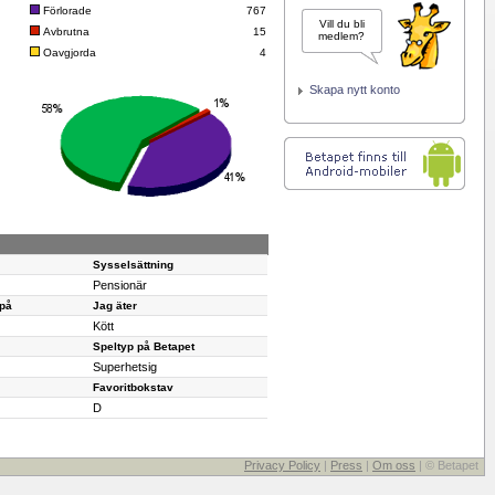
Förlorade
767
Vill du bli
Avbrutna
15
medlem?
Oavgjorda
4
Skapa nytt konto
Sysselsättning
Pensionär
 på
Jag äter
Kött
Speltyp på Betapet
Superhetsig
Favoritbokstav
D
Privacy Policy
|
Press
|
Om oss
| © Betapet