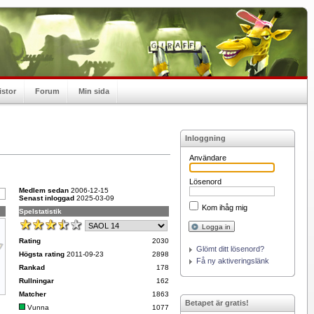
istor
Forum
Min sida
Inloggning
Användare
Lösenord
Medlem sedan
2006-12-15
Senast inloggad
2025-03-09
Kom ihåg mig
Spelstatistik
Logga in
Rating
2030
Glömt ditt lösenord?
Högsta rating
2011-09-23
2898
Få ny aktiveringslänk
Rankad
178
Rullningar
162
Matcher
1863
Betapet är gratis!
Vunna
1077