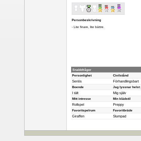
Personbeskrivning
- Lite finare, lite bättre.
Snabbfrågor
Personlighet
Civilstånd
Seriös
Förhandlingsbart
Boende
Jag lyssnar helst
I tält
Mig själv
Mitt intresse
Min klädstil
Rollspel
Preppy
Favoritspelrum
Favoritbräde
Giraffen
Slumpad