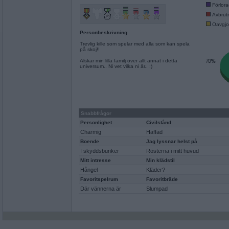
Förlor
Avbrut
Oavgjo
Personbeskrivning
Trevlig kille som spelar med alla som kan spela
på skoj!!
Älskar min lilla familj över allt annat i detta
universum.. Ni vet vilka ni är.. ;)
Snabbfrågor
Personlighet
Civilstånd
Charmig
Haffad
Boende
Jag lyssnar helst på
I skyddsbunker
Rösterna i mitt huvud
Mitt intresse
Min klädstil
Hångel
Kläder?
Favoritspelrum
Favoritbräde
Där vännerna är
Slumpad