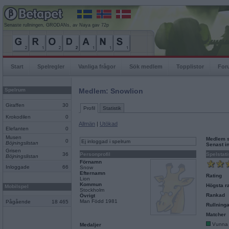
Senaste rullningen, GRODANs, av Naya gav 72p
Start
Spelregler
Vanliga frågor
Sök medlem
Topplistor
For
Spelrum
Medlem: Snowlion
Giraffen
30
Profil
Statistik
Krokodilen
0
Allmän
|
Utökad
Elefanten
0
Musen
Medlem 
0
Ej inloggad i spelrum
Böjningslistan
Senast i
Grisen
36
Personprofil
Spelstati
Böjningslistan
Förnamn
Inloggade
66
Snow
Efternamn
Rating
Lion
Kommun
Högsta ra
Mobilspel
Stockholm
Rankad
Övrigt
Man Född 1981
Pågående
18 465
Rullninga
Matcher
Vunna
Medaljer