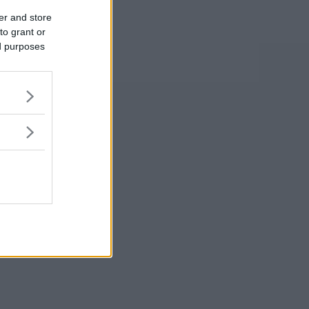
er and store
to grant or
ed purposes