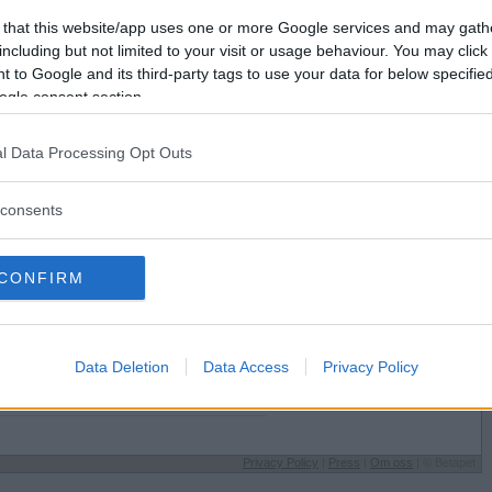
Förlorade
7515
Vill du bli
 that this website/app uses one or more Google services and may gath
Avbrutna
135
medlem?
including but not limited to your visit or usage behaviour. You may click 
Oavgjorda
70
 to Google and its third-party tags to use your data for below specifi
Skapa nytt konto
ogle consent section.
l Data Processing Opt Outs
consents
Sysselsättning
CONFIRM
Jobbar
 på
Jag äter
uvud
Mat
Speltyp på Betapet
Data Deletion
Data Access
Privacy Policy
Svåranalyserad
Favoritbokstav
Y
Privacy Policy
|
Press
|
Om oss
| © Betapet