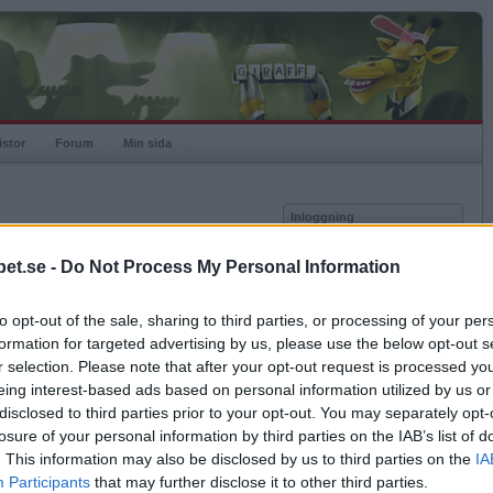
istor
Forum
Min sida
Inloggning
Användare
et.se -
Do Not Process My Personal Information
Lösenord
Medlem sedan
2004-10-30
Senast inloggad
2023-11-19
to opt-out of the sale, sharing to third parties, or processing of your per
Kom ihåg mig
Spelstatistik
formation for targeted advertising by us, please use the below opt-out s
Logga in
r selection. Please note that after your opt-out request is processed y
Rating
1993
eing interest-based ads based on personal information utilized by us or
Glömt ditt lösenord?
Högsta rating
2011-12-17
3227
Få ny aktiveringslänk
disclosed to third parties prior to your opt-out. You may separately opt-
Rankad
235
losure of your personal information by third parties on the IAB’s list of
Rullningar
1764
. This information may also be disclosed by us to third parties on the
IA
Matcher
13261
Betapet är gratis!
Participants
that may further disclose it to other third parties.
Vunna
5541