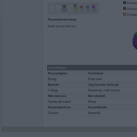
Förlor
Avbrut
Oavgjo
Personbeskrivning
Skrik om du brinner!
Snabbfrågor
Personlighet
Civilstånd
Busig
Dont ask!
Boende
Jag lyssnar helst på
Trångt
Rösterna i mitt huvud
Mitt intresse
Min klädstil
Samla på saker
Rosa
Favoritspelrum
Favoritbräde
Grisen
Klassisk