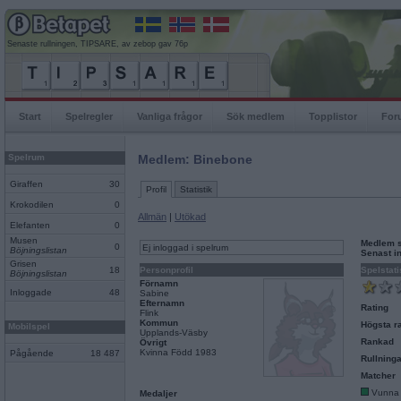
Senaste rullningen, TIPSARE, av zebop gav 76p
Start
Spelregler
Vanliga frågor
Sök medlem
Topplistor
For
Spelrum
Medlem: Binebone
Giraffen
30
Profil
Statistik
Krokodilen
0
Allmän
|
Utökad
Elefanten
0
Musen
Medlem 
0
Ej inloggad i spelrum
Böjningslistan
Senast i
Grisen
18
Personprofil
Spelstati
Böjningslistan
Förnamn
Inloggade
48
Sabine
Efternamn
Rating
Flink
Kommun
Högsta ra
Mobilspel
Upplands-Väsby
Rankad
Övrigt
Kvinna Född 1983
Pågående
18 487
Rullninga
Matcher
Vunna
Medaljer