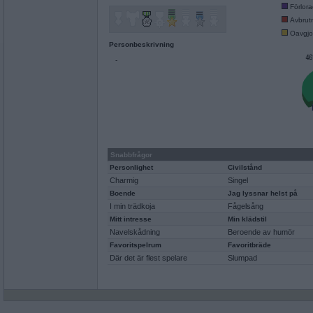
Förlor
Avbrut
Oavgjo
Personbeskrivning
-
Snabbfrågor
Personlighet
Civilstånd
Charmig
Singel
Boende
Jag lyssnar helst på
I min trädkoja
Fågelsång
Mitt intresse
Min klädstil
Navelskådning
Beroende av humör
Favoritspelrum
Favoritbräde
Där det är flest spelare
Slumpad