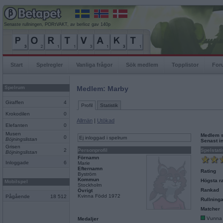
Senaste rullningen, PORtVAKT, av berlioz gav 140p
Start
Spelregler
Vanliga frågor
Sök medlem
Topplistor
For
Spelrum
Medlem: Marby
Giraffen
4
Profil
Statistik
Krokodilen
0
Allmän
|
Utökad
Elefanten
0
Musen
Medlem 
0
Ej inloggad i spelrum
Böjningslistan
Senast i
Grisen
2
Personprofil
Spelstati
Böjningslistan
Förnamn
Inloggade
6
Marie
Efternamn
Rating
Byström
Kommun
Högsta ra
Mobilspel
Stockholm
Rankad
Övrigt
Kvinna Född 1972
Pågående
18 512
Rullninga
Matcher
Vunna
Medaljer