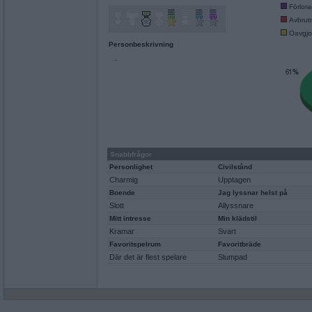
Förlor
Avbrut
Oavgjo
Personbeskrivning
-
Snabbfrågor
Personlighet
Civilstånd
Charmig
Upptagen
Boende
Jag lyssnar helst på
Slott
Allyssnare
Mitt intresse
Min klädstil
Kramar
Svart
Favoritspelrum
Favoritbräde
Där det är flest spelare
Slumpad