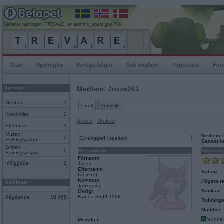
Senaste rullningen, TREVArE, av samme_spurs gav 77p
Start
Spelregler
Vanliga frågor
Sök medlem
Topplistor
For
Spelrum
Medlem: Jozza261
Giraffen
1
Profil
Statistik
Krokodilen
0
Allmän
|
Utökad
Elefanten
1
Musen
Medlem 
0
Ej inloggad i spelrum
Böjningslistan
Senast i
Grisen
0
Personprofil
Spelstati
Böjningslistan
Förnamn
Inloggade
2
Jozza
Efternamn
Rating
tvåsexett
Kommun
Högsta ra
Mobilspel
Jönköping
Rankad
Övrigt
Kvinna Född 1988
Pågående
18 455
Rullninga
Matcher
Vunna
Medaljer