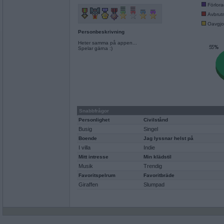
Förlor
Avbrut
Oavgjo
Personbeskrivning
Heter samma på appen...
Spelar gärna :)
Snabbfrågor
Personlighet
Civilstånd
Busig
Singel
Boende
Jag lyssnar helst på
I villa
Indie
Mitt intresse
Min klädstil
Musik
Trendig
Favoritspelrum
Favoritbräde
Giraffen
Slumpad