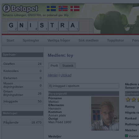
Senaste rullningen, GNISTRA, av poliana4 gav 90p
Start
Spelregler
Vanliga frågor
Sök medlem
Topplistor
For
Spelrum
Medlem: Icy
Giraffen
24
Profil
Statistik
Krokodilen
0
Allmän
|
Utökad
Elefanten
0
Musen
Medlem 
0
Ej inloggad i spelrum
Böjningslistan
Senast i
Grisen
26
Personprofil
Spelstati
Böjningslistan
Förnamn
Inloggade
50
Mattias
Efternamn
Rating
Hansson
Kommun
Högsta ra
Mobilspel
Annan plats
Rankad
Övrigt
Man Född 1900
Pågående
18 470
Rullninga
Matcher
Vunna
Medaljer