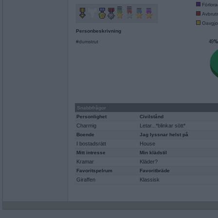
Förlor
Avbrut
Oavgjo
Personbeskrivning
#dumstrut
Snabbfrågor
Personlighet
Civilstånd
Charmig
Letar...*blinkar sött*
Boende
Jag lyssnar helst på
I bostadsrätt
House
Mitt intresse
Min klädstil
Kramar
Kläder?
Favoritspelrum
Favoritbräde
Giraffen
Klassisk