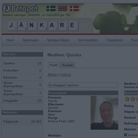
Senaste rullningen, JÄnKARE, av Peter1903 gav 70p
Start
Spelregler
Vanliga frågor
Sök medlem
Topplistor
For
Spelrum
Medlem: Quicka
Giraffen
23
Profil
Statistik
Krokodilen
0
Allmän
|
Utökad
Elefanten
0
Musen
Medlem 
0
Ej inloggad i spelrum
Böjningslistan
Senast i
Grisen
2
Personprofil
Spelstati
Böjningslistan
Förnamn
Inloggade
25
Sandy
Efternamn
Rating
Quickis
Kommun
Högsta ra
Mobilspel
Mark
Rankad
Övrigt
Kvinna Född 1980
Pågående
18 453
Rullninga
Matcher
Vunna
Medaljer