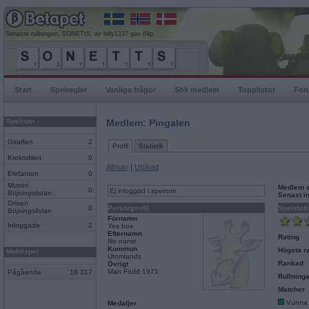
Senaste rullningen, SONETtS, av billy1337 gav 64p
Start
Spelregler
Vanliga frågor
Sök medlem
Topplistor
For
Spelrum
Medlem: Pingalen
Giraffen
2
Profil
Statistik
Krokodilen
0
Allmän
|
Utökad
Elefanten
0
Musen
Medlem 
0
Ej inloggad i spelrum
Böjningslistan
Senast i
Grisen
0
Personprofil
Spelstati
Böjningslistan
Förnamn
Inloggade
2
Yes box
Efternamn
Rating
No name
Kommun
Högsta ra
Mobilspel
Utomlands
Rankad
Övrigt
Man Född 1971
Pågående
18 317
Rullninga
Matcher
Vunna
Medaljer