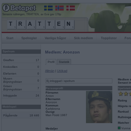
Senaste rullningen, TRATTEN, av Eva gav 178p
Start
Spelregler
Vanliga frågor
Sök medlem
Topplistor
For
Spelrum
Medlem: Aronzon
Giraffen
17
Profil
Statistik
Krokodilen
0
Allmän
|
Utökad
Elefanten
0
Musen
Medlem 
0
Ej inloggad i spelrum
Böjningslistan
Senast i
Grisen
7
Personprofil
Spelstati
Böjningslistan
Förnamn
Inloggade
24
Anton
Efternamn
Rating
Aronzon
Kommun
Högsta ra
Mobilspel
Karlskrona
Rankad
Övrigt
Man Född 1987
Pågående
18 446
Rullninga
Matcher
Vunna
Medaljer