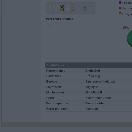
Förlor
Avbrut
Oavgjo
Personbeskrivning
-
Snabbfrågor
Personlighet
Civilstånd
Fantastisk
Fråga mig..
Boende
Jag lyssnar helst på
I hyresrätt
Mig själv
Mitt intresse
Min klädstil
Sport
Kläder efter väder
Favoritspelrum
Favoritbräde
Beror på humör
Slumpad