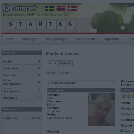
Senaste rullningen, STARTAS, av ElinaSvart gav 65p
Start
Spelregler
Vanliga frågor
Sök medlem
Topplistor
For
Spelrum
Medlem: Ceckes
Giraffen
5
Profil
Statistik
Krokodilen
0
Allmän
|
Utökad
Elefanten
0
Musen
Medlem 
0
Ej inloggad i spelrum
Böjningslistan
Senast i
Grisen
2
Personprofil
Spelstati
Böjningslistan
Förnamn
Inloggade
7
Cissi
Efternamn
Rating
Exinen
Kommun
Högsta ra
Mobilspel
Stockholm
Rankad
Övrigt
Kvinna Född 1973
Pågående
18 430
Rullninga
Matcher
Vunna
Medaljer