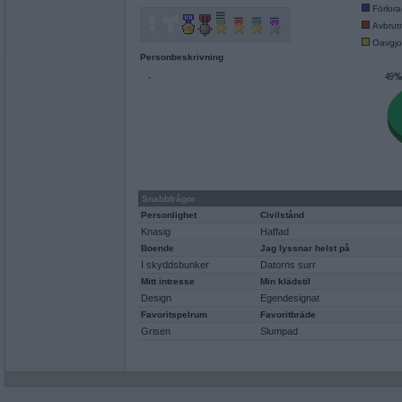
Förlor
Avbrut
Oavgjo
Personbeskrivning
-
Snabbfrågor
Personlighet
Civilstånd
Knasig
Haffad
Boende
Jag lyssnar helst på
I skyddsbunker
Datorns surr
Mitt intresse
Min klädstil
Design
Egendesignat
Favoritspelrum
Favoritbräde
Grisen
Slumpad