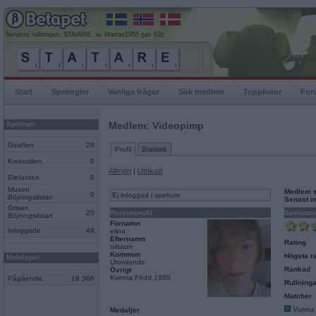
Senaste rullningen, STAtARE, av Marran1955 gav 62p
Start
Spelregler
Vanliga frågor
Sök medlem
Topplistor
For
Spelrum
Medlem: Videopimp
Giraffen
28
Profil
Statistik
Krokodilen
0
Allmän
|
Utökad
Elefanten
0
Musen
Medlem 
0
Ej inloggad i spelrum
Böjningslistan
Senast i
Grisen
20
Personprofil
Spelstati
Böjningslistan
Förnamn
Inloggade
48
elina
Efternamn
Rating
nilsson
Kommun
Högsta ra
Mobilspel
Utomlands
Rankad
Övrigt
Kvinna Född 1985
Pågående
18 366
Rullninga
Matcher
Vunna
Medaljer