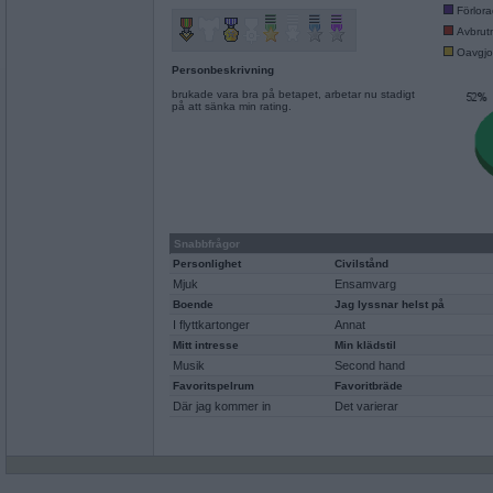
Förlor
Avbrut
Oavgjo
Personbeskrivning
brukade vara bra på betapet, arbetar nu stadigt
på att sänka min rating.
Snabbfrågor
Personlighet
Civilstånd
Mjuk
Ensamvarg
Boende
Jag lyssnar helst på
I flyttkartonger
Annat
Mitt intresse
Min klädstil
Musik
Second hand
Favoritspelrum
Favoritbräde
Där jag kommer in
Det varierar