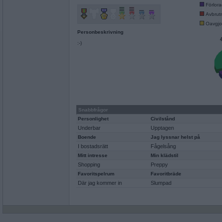
Förlor
Avbrut
Oavgjo
Personbeskrivning
:-)
Snabbfrågor
Personlighet
Civilstånd
Underbar
Upptagen
Boende
Jag lyssnar helst på
I bostadsrätt
Fågelsång
Mitt intresse
Min klädstil
Shopping
Preppy
Favoritspelrum
Favoritbräde
Där jag kommer in
Slumpad