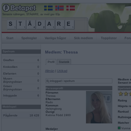
Senaste rullningen, STÄdARE, av med gav 63p
Start
Spelregler
Vanliga frågor
Sök medlem
Topplistor
For
Spelrum
Medlem: Thessa
Giraffen
6
Profil
Statistik
Krokodilen
0
Allmän
|
Utökad
Elefanten
0
Musen
Medlem 
0
Ej inloggad i spelrum
Böjningslistan
Senast i
Grisen
0
Personprofil
Spelstati
Böjningslistan
Förnamn
Inloggade
6
Thessa
Efternamn
Rating
Rado
Kommun
Högsta ra
Mobilspel
Helsingborg
Rankad
Övrigt
Kvinna Född 1900
Pågående
18 428
Rullninga
Matcher
Vunna
Medaljer