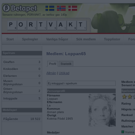
Senaste rullningen, PORtVAKT, av berlioz gav 140p
Start
Spelregler
Vanliga frågor
Sök medlem
Topplistor
For
Spelrum
Medlem: Loppan65
Giraffen
3
Profil
Statistik
Krokodilen
0
Allmän
|
Utökad
Elefanten
0
Musen
Medlem 
0
Ej inloggad i spelrum
Böjningslistan
Senast i
Grisen
2
Personprofil
Spelstati
Böjningslistan
Förnamn
Inloggade
5
Loppan
Efternamn
Rating
La
Kommun
Högsta ra
Mobilspel
Annan plats
Rankad
Övrigt
Kvinna Född 1965
Pågående
18 522
Rullninga
Matcher
Vunna
Medaljer