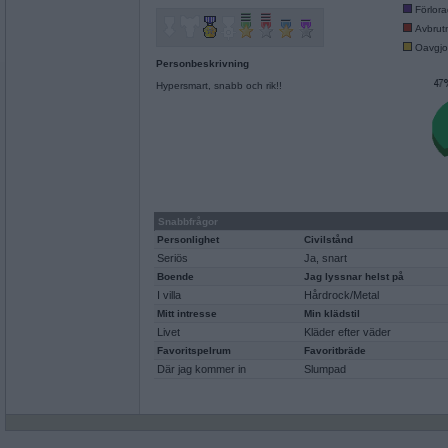
Förlor
Avbrut
Oavgjo
Personbeskrivning
Hypersmart, snabb och rik!!
Snabbfrågor
Personlighet
Civilstånd
Seriös
Ja, snart
Boende
Jag lyssnar helst på
I villa
Hårdrock/Metal
Mitt intresse
Min klädstil
Livet
Kläder efter väder
Favoritspelrum
Favoritbräde
Där jag kommer in
Slumpad