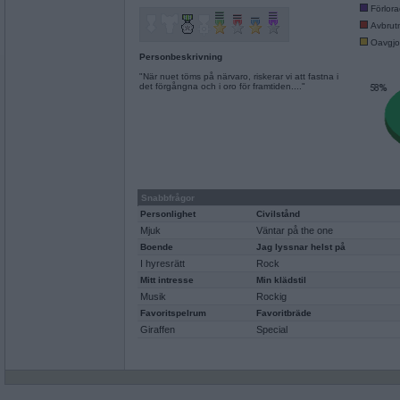
Förlor
Avbrut
Oavgjo
Personbeskrivning
"När nuet töms på närvaro, riskerar vi att fastna i
det förgångna och i oro för framtiden...."
Snabbfrågor
Personlighet
Civilstånd
Mjuk
Väntar på the one
Boende
Jag lyssnar helst på
I hyresrätt
Rock
Mitt intresse
Min klädstil
Musik
Rockig
Favoritspelrum
Favoritbräde
Giraffen
Special