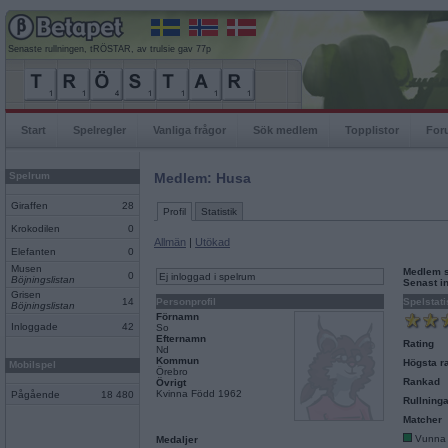
Senaste rullningen, tRÖSTAR, av trulsie gav 77p
Start
Spelregler
Vanliga frågor
Sök medlem
Topplistor
For
Spelrum
Medlem: Husa
Giraffen
28
Profil
Statistik
Krokodilen
0
Allmän
|
Utökad
Elefanten
0
Musen
Medlem 
0
Ej inloggad i spelrum
Böjningslistan
Senast i
Grisen
14
Personprofil
Spelstati
Böjningslistan
Förnamn
Inloggade
42
So
Efternamn
Rating
Nd
Kommun
Högsta ra
Mobilspel
Örebro
Rankad
Övrigt
Kvinna Född 1962
Pågående
18 480
Rullninga
Matcher
Vunna
Medaljer