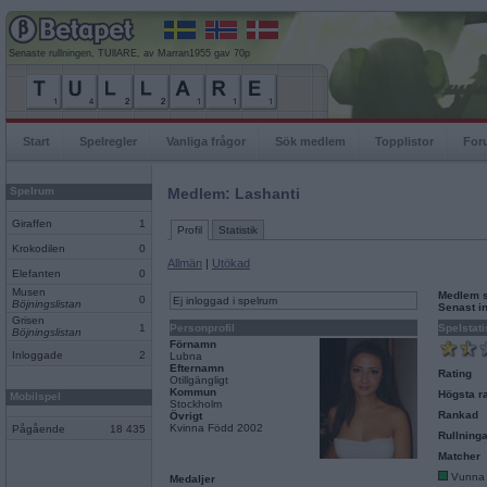
Senaste rullningen, TUllARE, av Marran1955 gav 70p
Start
Spelregler
Vanliga frågor
Sök medlem
Topplistor
For
Spelrum
Medlem: Lashanti
Giraffen
1
Profil
Statistik
Krokodilen
0
Allmän
|
Utökad
Elefanten
0
Musen
Medlem 
0
Ej inloggad i spelrum
Böjningslistan
Senast i
Grisen
1
Personprofil
Spelstati
Böjningslistan
Förnamn
Inloggade
2
Lubna
Efternamn
Rating
Otillgängligt
Kommun
Högsta ra
Mobilspel
Stockholm
Rankad
Övrigt
Kvinna Född 2002
Pågående
18 435
Rullninga
Matcher
Vunna
Medaljer