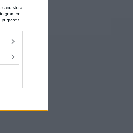
er and store
to grant or
ed purposes