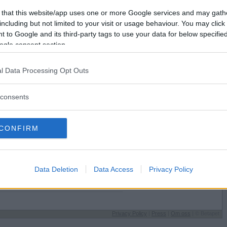
Förlorade
316
Vill du bli
 that this website/app uses one or more Google services and may gath
Avbrutna
14
medlem?
including but not limited to your visit or usage behaviour. You may click 
Oavgjorda
5
 to Google and its third-party tags to use your data for below specifi
Skapa nytt konto
ogle consent section.
l Data Processing Opt Outs
consents
Sysselsättning
CONFIRM
Grundskolan
r helst på
Jag äter
Vad som helst
il
Speltyp på Betapet
Data Deletion
Data Access
Privacy Policy
Klurig
äde
Favoritbokstav
Ö
Privacy Policy
|
Press
|
Om oss
| © Betapet