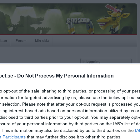
istor
Forum
Min sida
Inloggning
Användare
et.se -
Do Not Process My Personal Information
Lösenord
Medlem sedan
2007-12-18
Senast inloggad
2016-01-04
to opt-out of the sale, sharing to third parties, or processing of your per
Kom ihåg mig
Spelstatistik
formation for targeted advertising by us, please use the below opt-out s
Logga in
r selection. Please note that after your opt-out request is processed y
Rating
987
eing interest-based ads based on personal information utilized by us or
Glömt ditt lösenord?
Högsta rating
2008-05-26
1299
Få ny aktiveringslänk
disclosed to third parties prior to your opt-out. You may separately opt-
Rankad
4498
losure of your personal information by third parties on the IAB’s list of
Rullningar
25
. This information may also be disclosed by us to third parties on the
IA
Matcher
583
Betapet är gratis!
Participants
that may further disclose it to other third parties.
Vunna
248