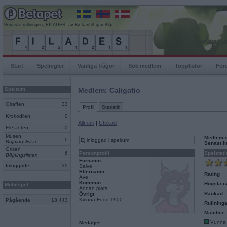
Senaste rullningen, FILADES, av Kickan59 gav 83p
Start
Spelregler
Vanliga frågor
Sök medlem
Topplistor
For
Spelrum
Medlem: Caligatio
Giraffen
33
Profil
Statistik
Krokodilen
0
Allmän
|
Utökad
Elefanten
0
Musen
Medlem 
0
Ej inloggad i spelrum
Böjningslistan
Senast i
Grisen
6
Personprofil
Spelstati
Böjningslistan
Förnamn
Inloggade
39
Salve
Efternamn
Rating
Ave
Kommun
Högsta ra
Mobilspel
Annan plats
Rankad
Övrigt
Kvinna Född 1900
Pågående
18 443
Rullninga
Matcher
Vunna
Medaljer