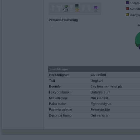
Förlor
Avbrut
Oavgjo
Personbeskrivning
-
Snabbfrågor
Personlighet
Civilstånd
Tuff
Ungkarl
Boende
Jag lyssnar helst på
I skyddsbunker
Datorns surr
Mitt intresse
Min klädstil
Baka bullar
Egendesignat
Favoritspelrum
Favoritbräde
Beror på humör
Det varierar