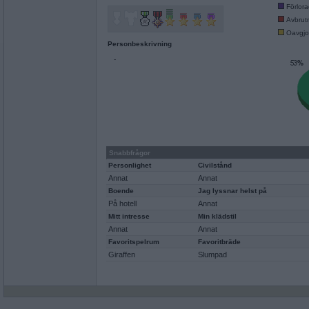
Förlor
Avbrut
Oavgjo
Personbeskrivning
-
Snabbfrågor
Personlighet
Civilstånd
Annat
Annat
Boende
Jag lyssnar helst på
På hotell
Annat
Mitt intresse
Min klädstil
Annat
Annat
Favoritspelrum
Favoritbräde
Giraffen
Slumpad