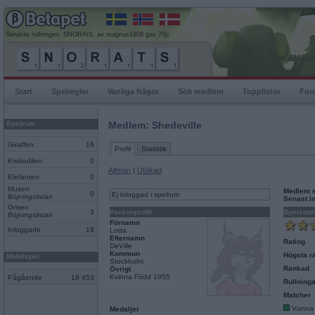
Senaste rullningen, SNORAtS, av magnus1908 gav 70p
Start
Spelregler
Vanliga frågor
Sök medlem
Topplistor
For
Spelrum
Medlem: Shedeville
Giraffen
16
Profil
Statistik
Krokodilen
0
Allmän
|
Utökad
Elefanten
0
Musen
Medlem 
0
Ej inloggad i spelrum
Böjningslistan
Senast i
Grisen
3
Personprofil
Spelstati
Böjningslistan
Förnamn
Inloggade
19
Lotta
Efternamn
Rating
DeVille
Kommun
Högsta ra
Mobilspel
Stockholm
Rankad
Övrigt
Kvinna Född 1955
Pågående
18 453
Rullninga
Matcher
Vunna
Medaljer