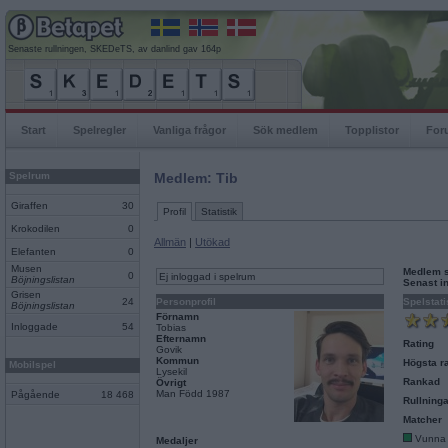
Senaste rullningen, SKEDeTS, av danlind gav 164p
Start
Spelregler
Vanliga frågor
Sök medlem
Topplistor
For
Spelrum
Medlem: Tib
Giraffen
30
Profil
Statistik
Krokodilen
0
Allmän
|
Utökad
Elefanten
0
Musen
Medlem 
0
Ej inloggad i spelrum
Böjningslistan
Senast i
Grisen
24
Personprofil
Spelstati
Böjningslistan
Förnamn
Inloggade
54
Tobias
Efternamn
Rating
Govik
Kommun
Högsta ra
Mobilspel
Lysekil
Rankad
Övrigt
Man Född 1987
Pågående
18 468
Rullninga
Matcher
Vunna
Medaljer