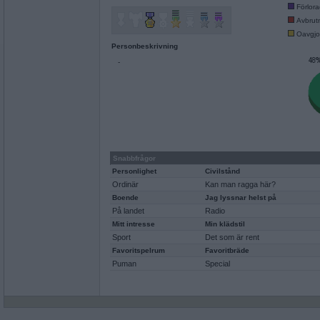
Förlor
Avbrut
Oavgjo
Personbeskrivning
-
Snabbfrågor
Personlighet
Civilstånd
Ordinär
Kan man ragga här?
Boende
Jag lyssnar helst på
På landet
Radio
Mitt intresse
Min klädstil
Sport
Det som är rent
Favoritspelrum
Favoritbräde
Puman
Special