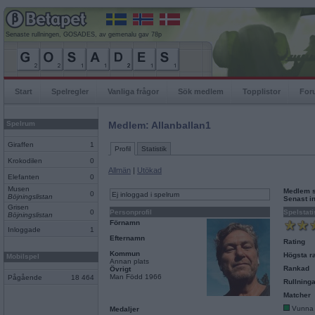
Senaste rullningen, GOSADES, av gemenalu gav 78p
Start
Spelregler
Vanliga frågor
Sök medlem
Topplistor
For
Spelrum
Medlem: Allanballan1
Giraffen
1
Profil
Statistik
Krokodilen
0
Allmän
|
Utökad
Elefanten
0
Musen
Medlem 
0
Ej inloggad i spelrum
Böjningslistan
Senast i
Grisen
0
Personprofil
Spelstati
Böjningslistan
Förnamn
Inloggade
1
Efternamn
Rating
Kommun
Högsta ra
Mobilspel
Annan plats
Rankad
Övrigt
Man Född 1966
Pågående
18 464
Rullninga
Matcher
Vunna
Medaljer