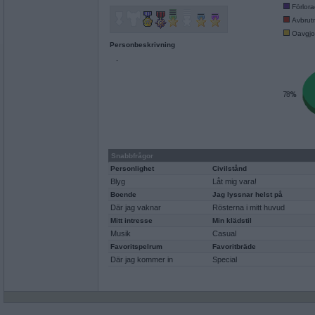
Förlor
Avbrut
Oavgjo
Personbeskrivning
-
Snabbfrågor
Personlighet
Civilstånd
Blyg
Låt mig vara!
Boende
Jag lyssnar helst på
Där jag vaknar
Rösterna i mitt huvud
Mitt intresse
Min klädstil
Musik
Casual
Favoritspelrum
Favoritbräde
Där jag kommer in
Special