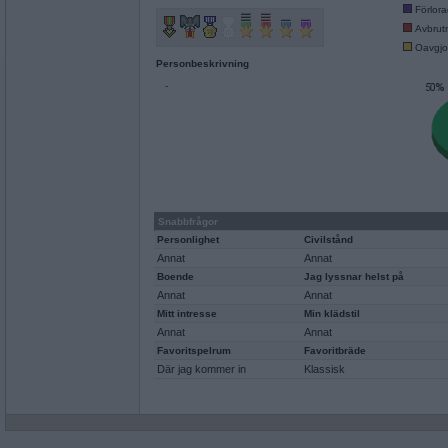
Förlor
Avbrut
Oavgjo
Personbeskrivning
-
Snabbfrågor
Personlighet
Civilstånd
Annat
Annat
Boende
Jag lyssnar helst på
Annat
Annat
Mitt intresse
Min klädstil
Annat
Annat
Favoritspelrum
Favoritbräde
Där jag kommer in
Klassisk