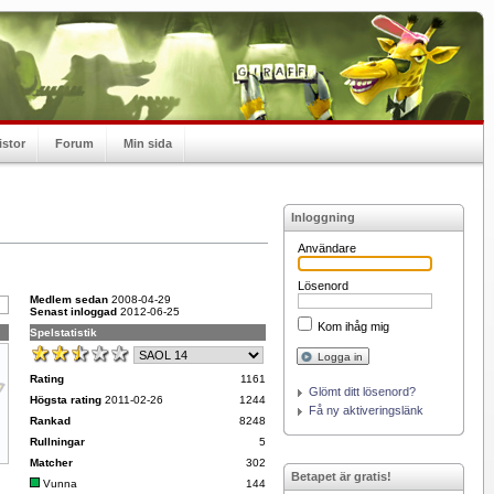
istor
Forum
Min sida
Inloggning
Användare
Lösenord
Medlem sedan
2008-04-29
Senast inloggad
2012-06-25
Kom ihåg mig
Spelstatistik
Logga in
Rating
1161
Glömt ditt lösenord?
Högsta rating
2011-02-26
1244
Få ny aktiveringslänk
Rankad
8248
Rullningar
5
Matcher
302
Betapet är gratis!
Vunna
144