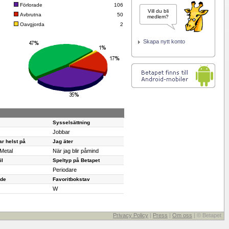
Förlorade
106
Vill du bli
Avbrutna
50
medlem?
Oavgjorda
2
Skapa nytt konto
Sysselsättning
Jobbar
r helst på
Jag äter
Metal
När jag blir påmind
il
Speltyp på Betapet
Periodare
äde
Favoritbokstav
W
Privacy Policy
|
Press
|
Om oss
| © Betapet