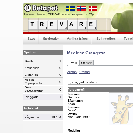
Senaste rullningen, TREVArE, av samme_spurs gav 77p
Start
Spelregler
Vanliga frågor
Sök medlem
Toppl
Spelrum
Medlem: Grangstra
Giraffen
1
Profil
Statistik
Krokodilen
0
Allmän
|
Utökad
Elefanten
0
Musen
0
Ej inloggad i spelrum
Böjningslistan
Grisen
0
Personprofil
Böjningslistan
Förnamn
Inloggade
1
Gangster
Efternamn
Sson
Kommun
Mobilspel
Dals-Ed
Övrigt
Man Född 1990
Pågående
18 464
Medaljer