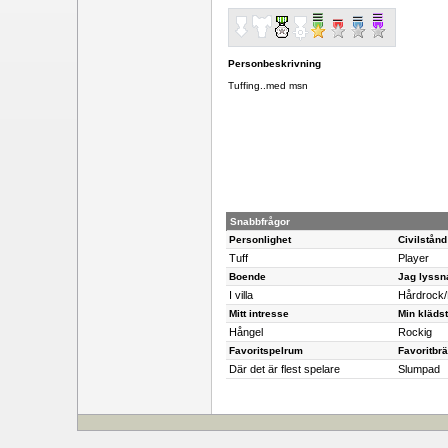
Personbeskrivning
Tuffing..med msn
Snabbfrågor
Personlighet
Civilstånd
Tuff
Player
Boende
Jag lyssna
I villa
Hårdrock/
Mitt intresse
Min klädst
Hångel
Rockig
Favoritspelrum
Favoritbr
Där det är flest spelare
Slumpad