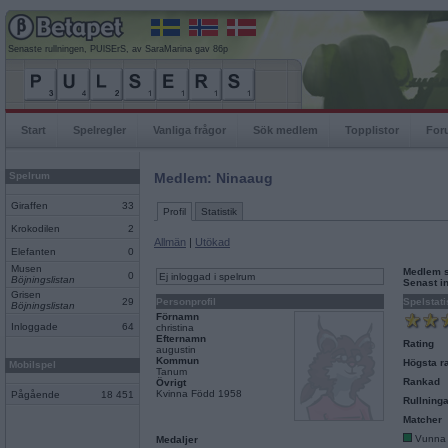
Senaste rullningen, PUlSErS, av SaraMarina gav 86p
Start
Spelregler
Vanliga frågor
Sök medlem
Topplistor
For
Spelrum
Medlem: Ninaaug
Giraffen
33
Profil
Statistik
Krokodilen
2
Allmän
|
Utökad
Elefanten
0
Musen
Medlem 
0
Ej inloggad i spelrum
Böjningslistan
Senast i
Grisen
29
Personprofil
Spelstati
Böjningslistan
Förnamn
Inloggade
64
christina
Efternamn
Rating
augustin
Kommun
Högsta ra
Mobilspel
Tanum
Rankad
Övrigt
Kvinna Född 1958
Pågående
18 451
Rullninga
Matcher
Vunna
Medaljer