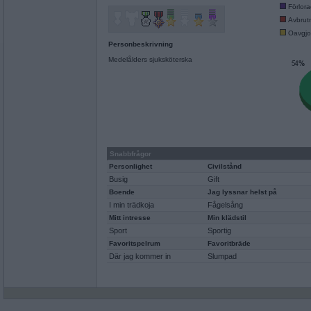
Förlor
Avbrut
Oavgjo
Personbeskrivning
Medelålders sjuksköterska
Snabbfrågor
Personlighet
Civilstånd
Busig
Gift
Boende
Jag lyssnar helst på
I min trädkoja
Fågelsång
Mitt intresse
Min klädstil
Sport
Sportig
Favoritspelrum
Favoritbräde
Där jag kommer in
Slumpad