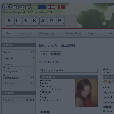
Senaste rullningen, sINkADE, av trulsie gav 74p
Start
Spelregler
Vanliga frågor
Sök medlem
Topplistor
For
Spelrum
Medlem: Annika1984
Giraffen
23
Profil
Statistik
Krokodilen
0
Allmän
|
Utökad
Elefanten
0
Musen
Medlem 
0
Ej inloggad i spelrum
Böjningslistan
Senast i
Grisen
16
Personprofil
Spelstati
Böjningslistan
Förnamn
Inloggade
39
Annika
Efternamn
Rating
Nilsson Pettersson
Kommun
Högsta ra
Mobilspel
Skövde
Rankad
Övrigt
Kvinna Född 1984
Pågående
18 322
Rullninga
Matcher
Vunna
Medaljer