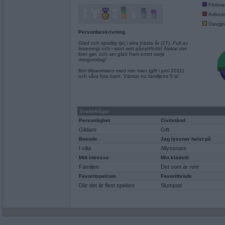
Förlor
Avbrut
Oavgjo
Personbeskrivning
Glad och sprallig tjej i sina bästa år (27). Full av
livsenergi och i stort sett pånyttfödd! Älskar det
livet ger, och ser glatt fram emot varje
morgondag!
Bor tillsammans med min man (gift i juni 2011)
och våra fyra barn. Väntar nu familjens 5:a!
Snabbfrågor
Personlighet
Civilstånd
Glidare
Gift
Boende
Jag lyssnar helst på
I villa
Allyssnare
Mitt intresse
Min klädstil
Familjen
Det som är rent
Favoritspelrum
Favoritbräde
Där det är flest spelare
Slumpad