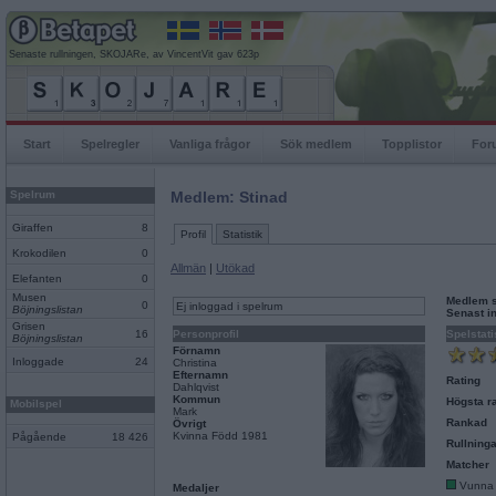
Senaste rullningen, SKOJARe, av VincentVit gav 623p
Start
Spelregler
Vanliga frågor
Sök medlem
Topplistor
For
Spelrum
Medlem: Stinad
Giraffen
8
Profil
Statistik
Krokodilen
0
Allmän
|
Utökad
Elefanten
0
Musen
Medlem 
0
Ej inloggad i spelrum
Böjningslistan
Senast i
Grisen
16
Personprofil
Spelstati
Böjningslistan
Förnamn
Inloggade
24
Christina
Efternamn
Rating
Dahlqvist
Kommun
Högsta ra
Mobilspel
Mark
Rankad
Övrigt
Kvinna Född 1981
Pågående
18 426
Rullninga
Matcher
Vunna
Medaljer