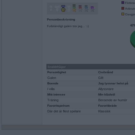
Förlor
Avbrut
Oavgjo
Personbeskrivning
Fullständigt galen tror jag... :-)
Snabbfrågor
Personlighet
Civilstånd
Galen
Gift
Boende
Jag lyssnar helst på
I villa
Allyssnare
Mitt intresse
Min klädstil
Träning
Beroende av humör
Favoritspelrum
Favoritbräde
Där det är flest spelare
Klassisk