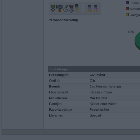
Förlor
Avbrut
Oavgjo
Personbeskrivning
-
Snabbfrågor
Personlighet
Civilstånd
Ordinär
Gift
Boende
Jag lyssnar helst på
I bostadsrätt
Klassisk musik
Mitt intresse
Min klädstil
Familjen
Kläder efter väder
Favoritspelrum
Favoritbräde
Elefanten
Special