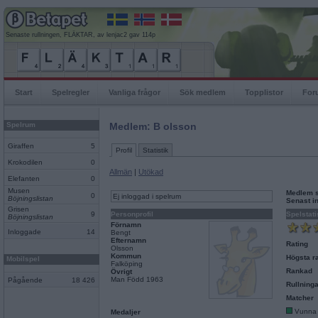
Senaste rullningen, FLÄKTAR, av lenjac2 gav 114p
Start
Spelregler
Vanliga frågor
Sök medlem
Topplistor
For
Spelrum
Medlem: B olsson
Giraffen
5
Profil
Statistik
Krokodilen
0
Allmän
|
Utökad
Elefanten
0
Musen
Medlem 
0
Ej inloggad i spelrum
Böjningslistan
Senast i
Grisen
9
Personprofil
Spelstati
Böjningslistan
Förnamn
Inloggade
14
Bengt
Efternamn
Rating
Olsson
Kommun
Högsta ra
Mobilspel
Falköping
Rankad
Övrigt
Man Född 1963
Pågående
18 426
Rullninga
Matcher
Vunna
Medaljer