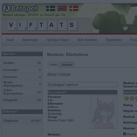
Senaste rullningen, VIFtATS, av NettanÄ gav 72p
Start
Spelregler
Vanliga frågor
Sök medlem
Topplistor
For
Spelrum
Medlem: Elinhelena
Giraffen
32
Profil
Statistik
Krokodilen
0
Allmän
|
Utökad
Elefanten
0
Musen
Medlem 
0
Ej inloggad i spelrum
Böjningslistan
Senast i
Grisen
22
Personprofil
Spelstati
Böjningslistan
Förnamn
Inloggade
54
Elin
Efternamn
Rating
Helena
Kommun
Högsta ra
Mobilspel
Södertälje
Rankad
Övrigt
Kvinna Född 1991
Pågående
18 457
Rullninga
Matcher
Vunna
Medaljer