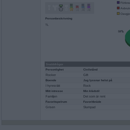
Förlor
Avbrut
Oavgjo
Personbeskrivning
TL
Snabbfrågor
Personlighet
Civilstånd
Rocker
Gift
Boende
Jag lyssnar helst på
I hyresrätt
Rock
Mitt intresse
Min klädstil
Familjen
Det som är rent
Favoritspelrum
Favoritbräde
Grisen
Slumpad